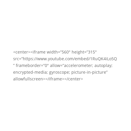
<center><iframe width=”560″ height=”315″
src=”https://www.youtube.com/embed/1RuQK4iLo5Q
” frameborder=”0″ allow=”accelerometer; autoplay;
encrypted-media; gyroscope; picture-in-picture”
allowfullscreen></iframe></center>