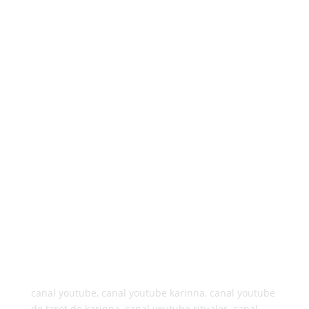
canal youtube, canal youtube karinna, canal youtube
de tarot de karinna, canal youtube rituales, canal