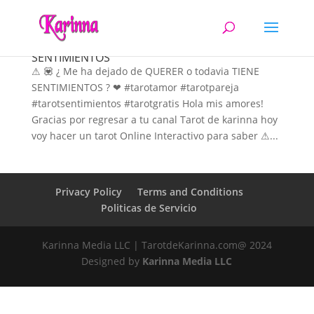
Me ha dejado de QUERER o todavia TIENE
SENTIMIENTOS
⚠ 💟 ¿ Me ha dejado de QUERER o todavia TIENE
SENTIMIENTOS ? ❤ #tarotamor #tarotpareja
#tarotsentimientos #tarotgratis Hola mis amores!
Gracias por regresar a tu canal Tarot de karinna hoy
voy hacer un tarot Online Interactivo para saber ⚠...
Privacy Policy
Terms and Conditions
Politicas de Servicio
Karinna Media LLC | TarotdeKarinna.com@ 2024
Designed by
Karinna Media LLC