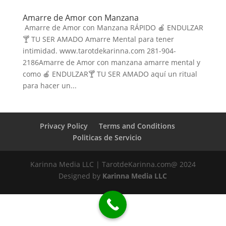
Amarre de Amor con Manzana
Amarre de Amor con Manzana RÁPIDO 🍎 ENDULZAR
🍸 TU SER AMADO Amarre Mental para tener
intimidad. www.tarotdekarinna.com 281-904-
2186Amarre de Amor con manzana amarre mental y
como 🍎 ENDULZAR🍸 TU SER AMADO aquí un ritual
para hacer un...
Privacy Policy
Terms and Conditions
Politicas de Servicio
Karinna Media LLC | TarotdeKarinna.com@ 2024
Designed by
Karinna Media LLC