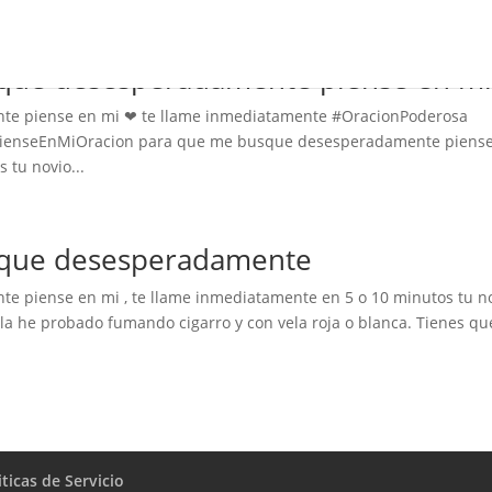
que desesperadamente piense en m
te piense en mi ❤ te llame inmediatamente #OracionPoderosa
enseEnMiOracion para que me busque desesperadamente piens
 tu novio...
sque desesperadamente
 piense en mi , te llame inmediatamente en 5 o 10 minutos tu n
 la he probado fumando cigarro y con vela roja o blanca. Tienes qu
iticas de Servicio