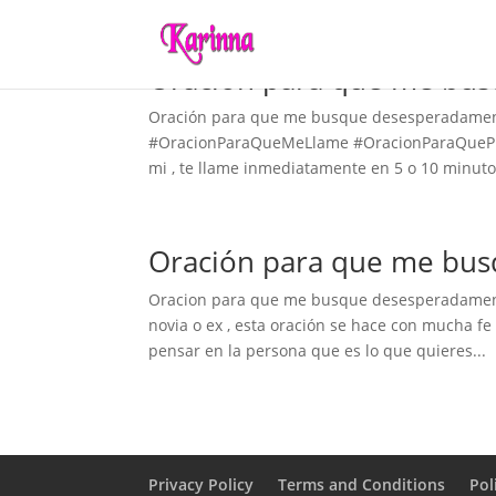
Oración para que me bus
Oración para que me busque desesperadamen
#OracionParaQueMeLlame #OracionParaQuePi
mi , te llame inmediatamente en 5 o 10 minutos
Oración para que me bu
Oracion para que me busque desesperadamente
novia o ex , esta oración se hace con mucha fe
pensar en la persona que es lo que quieres...
Privacy Policy
Terms and Conditions
Pol