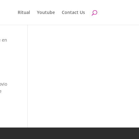
Ritual
Youtube
Contact Us
i
e en
ovio
e