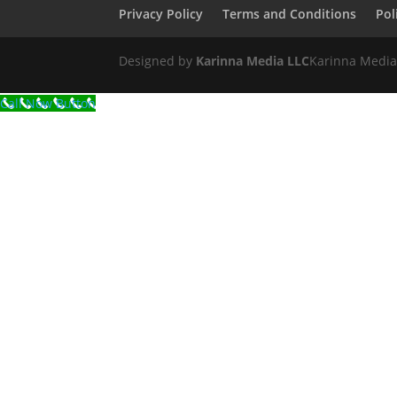
Privacy Policy
Terms and Conditions
Pol
Designed by
Karinna Media LLC
Karinna Media
Call Now Button