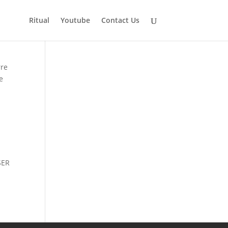
Ritual
Youtube
Contact Us
rre
e
SER