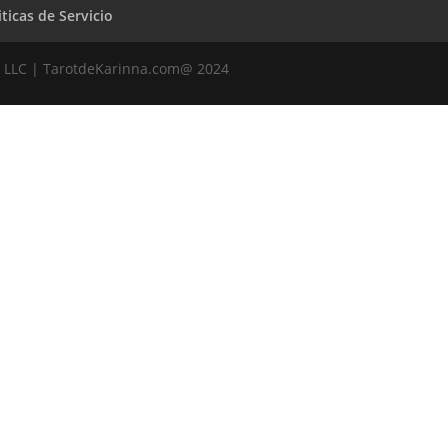
iticas de Servicio
 LLC | TarotdeKarinna.com@ 2024