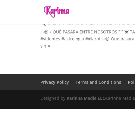
QUÉ PASARA ENTRE NOS
✨😍 ¿ QUÉ PASARA ENTRE NOSOTROS ? ? 💓 TAR
#videntes #astrologia ##tarot ✨😍 Que pasa
y que...
Privacy Policy
Terms and Conditions
Pol
Designed by
Karinna Media LLC
Karinna Media