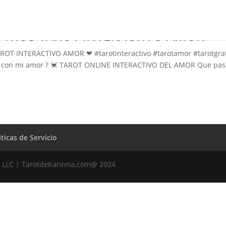
OTROS TAROT INTERACTIVO AMOR
OT INTERACTIVO AMOR ❤ #tarotinteractivo #tarotamor #tarotgrat
ra con mi amor ? 💓 TAROT ONLINE INTERACTIVO DEL AMOR Que pas
iticas de Servicio
 LLC | TarotdeKarinna.com@ 2024