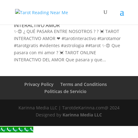
QUÉ PASARA ENTRE NOSOTROS TAROT
INTERACTIVO AMOR
✨😍 ¿ QUÉ PASARA ENTRE NOSOTROS ? ? 💓 TAROT
INTERACTIVO AMOR ❤ #tarotinteractivo #tarotamor
#tarotgratis #videntes #astrologia ##tarot ✨😍 Que
pasara con mi amor ? 💓 TAROT ONLINE
INTERACTIVO DEL AMOR Que pasara y que...
Privacy Policy
Terms and Conditions
Politicas de Servicio
Karinna Media LLC | TarotdeKarinna.com@ 2024
Designed by
Karinna Media LLC
Call Now Button